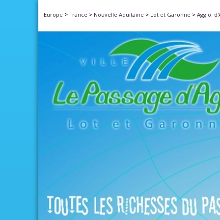
>
Europe
France
>
Nouvelle Aquitaine
>
Lot et Garonne
>
Agglo. d