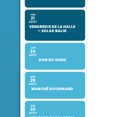
VEN
21
AOÛT
VENDREDIS DE LA HALLE
– SOLAK BALIK
LUN
24
AOÛT
DON DU SANG
MER
26
AOÛT
MARCHÉ GOURMAND
DIM
30
AOÛT