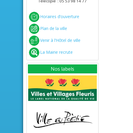
Télécopie : 05 53 98 14 77
Horaires d’ouverture
Plan de la ville
Venir à l’Hôtel de ville
La Mairie recrute
Nos labels