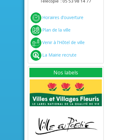
Télécopie : 05 53 98 14 77
Horaires d’ouverture
Plan de la ville
Venir à l’Hôtel de ville
La Mairie recrute
Nos labels