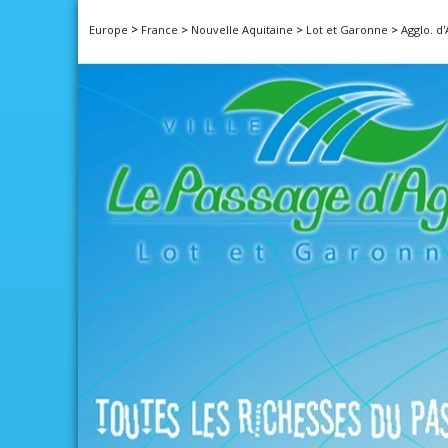
>
Europe
France
>
Nouvelle Aquitaine
>
Lot et Garonne
>
Agglo. d