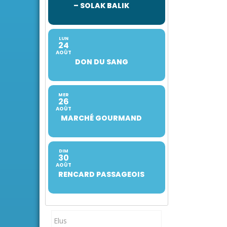
– SOLAK BALIK
LUN
24
AOÛT
DON DU SANG
MER
26
AOÛT
MARCHÉ GOURMAND
DIM
30
AOÛT
RENCARD PASSAGEOIS
Elus