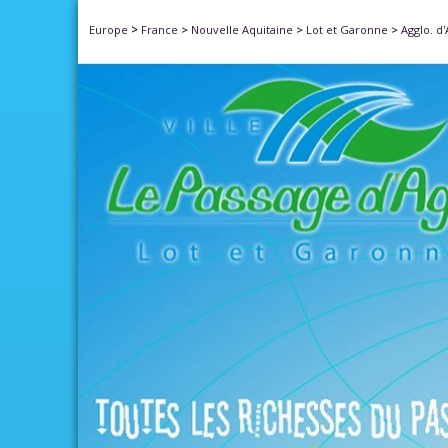
>
Europe
France
>
Nouvelle Aquitaine
>
Lot et Garonne
>
Agglo. d