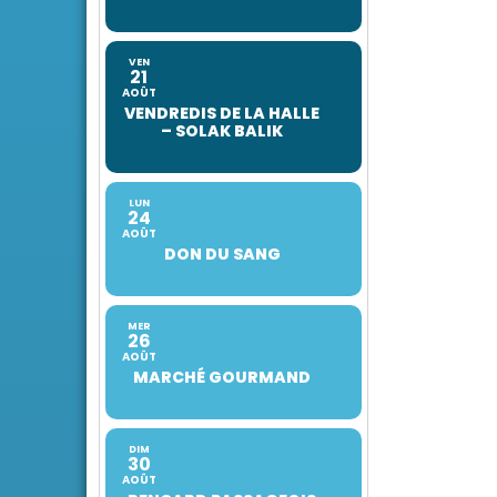
VEN
21
AOÛT
VENDREDIS DE LA HALLE
– SOLAK BALIK
LUN
24
AOÛT
DON DU SANG
MER
26
AOÛT
MARCHÉ GOURMAND
DIM
30
AOÛT