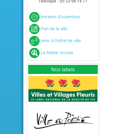
Télécopie : 05 53 98 14 77
Horaires d’ouverture
Plan de la ville
Venir à l’Hôtel de ville
La Mairie recrute
Nos labels