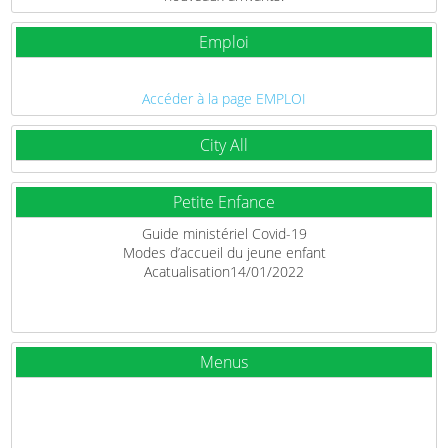
Emploi
Accéder à la page EMPLOI
City All
Petite Enfance
Guide ministériel Covid-19
Modes d’accueil du jeune enfant
Acatualisation14/01/2022
Menus