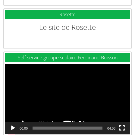
Rosette
Le site de Rosette
Self service groupe scolaire Ferdinand Buisson
Lecteur
vidéo
00:00
04:03