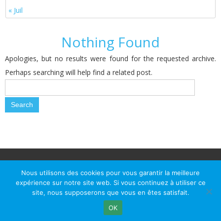
« Juil
Nothing Found
Apologies, but no results were found for the requested archive.
Perhaps searching will help find a related post.
© Le Passage d Agen 2022
Mairie du Passage d'Agen, BP 7, place du Général de Gaulle, 47520
Nous utilisons des cookies pour vous garantir la meilleure
Le Passage d'Agen - Téléphone: +33 5 53 77 18 77
expérience sur notre site web. Si vous continuez à utiliser ce
site, nous supposerons que vous en êtes satisfait.
OK