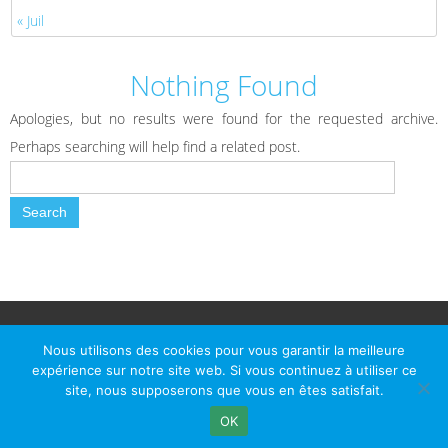
« Juil
Nothing Found
Apologies, but no results were found for the requested archive.
Perhaps searching will help find a related post.
© Le Passage d Agen 2022
Mairie du Passage d'Agen, BP 7, place du Général de Gaulle, 47520
Nous utilisons des cookies pour vous garantir la meilleure
Le Passage d'Agen - Téléphone: +33 5 53 77 18 77
expérience sur notre site web. Si vous continuez à utiliser ce
site, nous supposerons que vous en êtes satisfait.
OK