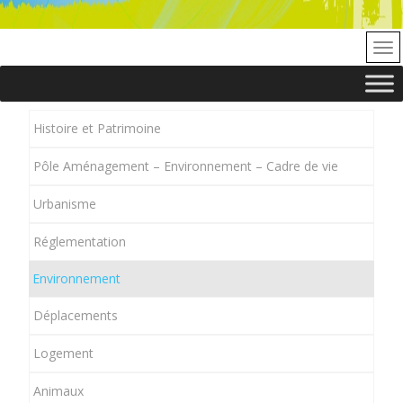
Histoire et Patrimoine
Pôle Aménagement – Environnement – Cadre de vie
Urbanisme
Réglementation
Environnement
Déplacements
Logement
Animaux