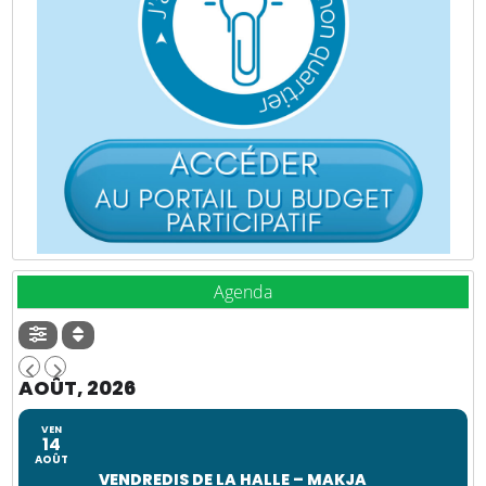
Agenda
AOÛT, 2026
VEN
14
AOÛT
VENDREDIS DE LA HALLE – MAKJA