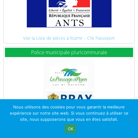
Voir la Liste de pièces à fournir – CNI Passeport
Police municipale pluricommunale
Nous utilisons des cookies pour vous garantir la meilleure
expérience sur notre site web. Si vous continuez à utiliser ce
site, nous supposerons que vous en êtes satisfait.
OK