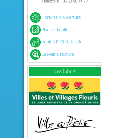
Télécopie : 05 53 98 14 77
Horaires d’ouverture
Plan de la ville
Venir à l’Hôtel de ville
La Mairie recrute
Nos labels