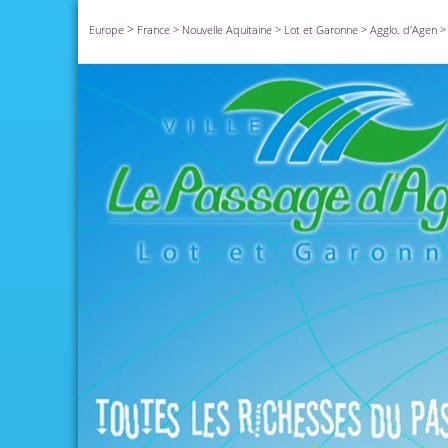
>
Europe
France
>
Nouvelle Aquitaine
>
Lot et Garonne
>
Agglo. d'Agen
>