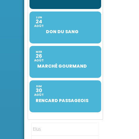
LUN
24
AOÛT
DON DU SANG
MER
26
AOÛT
MARCHÉ GOURMAND
DIM
30
AOÛT
RENCARD PASSAGEOIS
Elus