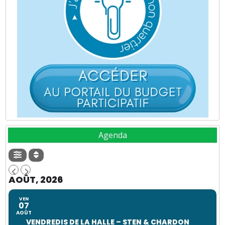
Agenda
AOÛT, 2026
VEN
07
AOÛT
VENDREDIS DE LA HALLE – STEN & CHARDON