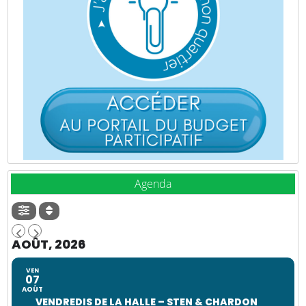
Agenda
AOÛT, 2026
VEN
07
AOÛT
VENDREDIS DE LA HALLE – STEN & CHARDON