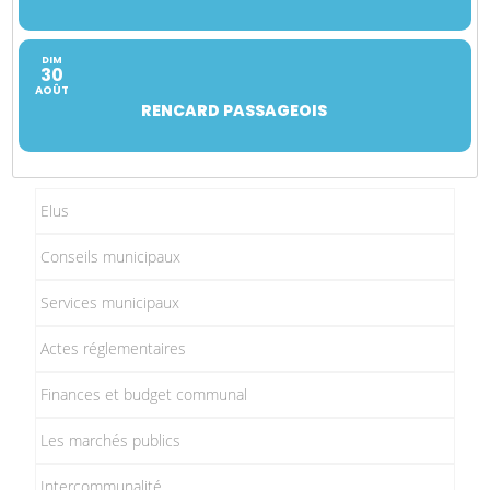
DIM
30
AOÛT
RENCARD PASSAGEOIS
Elus
Conseils municipaux
Services municipaux
Actes réglementaires
Finances et budget communal
Les marchés publics
Intercommunalité