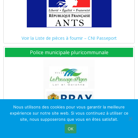
Voir la Liste de pièces à fournir – CNI Passeport
Police municipale pluricommunale
Nous utilisons des cookies pour vous garantir la meilleure
expérience sur notre site web. Si vous continuez à utiliser ce
site, nous supposerons que vous en êtes satisfait.
OK