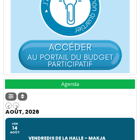
Agenda
AOÛT, 2026
VEN
14
AOÛT
VENDREDIS DE LA HALLE – MAKJA