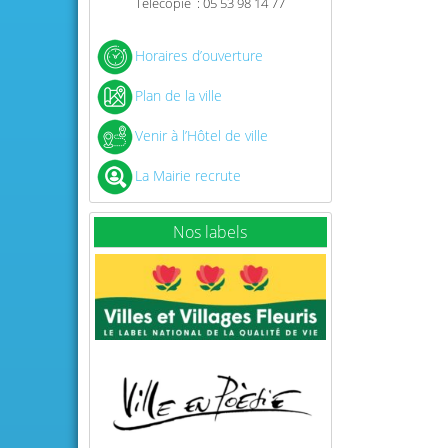
Télécopie : 05 53 98 14 77
Horaires d’ouverture
Plan de la ville
Venir à l’Hôtel de ville
La Mairie recrute
Nos labels