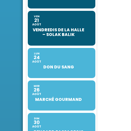
VEN
21
AOÛT
VENDREDIS DE LA HALLE
– SOLAK BALIK
LUN
24
AOÛT
DON DU SANG
MER
26
AOÛT
MARCHÉ GOURMAND
DIM
30
AOÛT