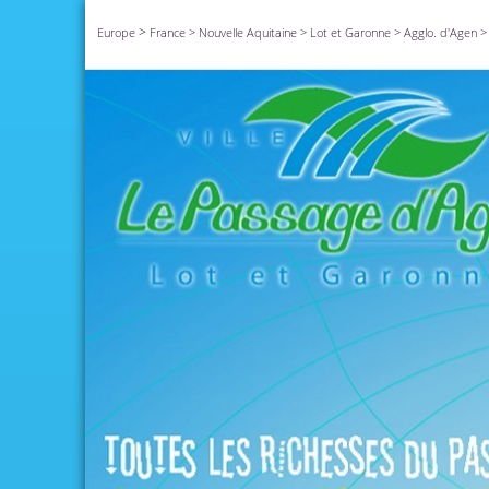
>
Europe
France
>
Nouvelle Aquitaine
>
Lot et Garonne
>
Agglo. d'Agen
>