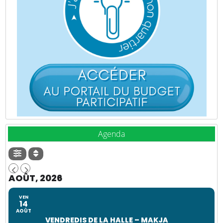
Agenda
AOÛT, 2026
VEN
14
AOÛT
VENDREDIS DE LA HALLE – MAKJA