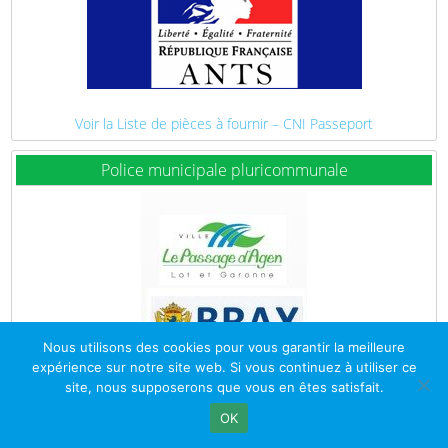
Voir la Liste de pièces à fournir – CNI Passeport
Police municipale pluricommunale
Nous utilisons des cookies pour vous garantir la meilleure
expérience sur notre site web. Si vous continuez à utiliser ce
site, nous supposerons que vous en êtes satisfait.
OK