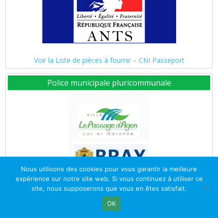
Voir la Liste de pièces à fournir – CNI Passeport
Police municipale pluricommunale
Nous utilisons des cookies pour vous garantir la meilleure
expérience sur notre site web. Si vous continuez à utiliser ce
site, nous supposerons que vous en êtes satisfait.
OK