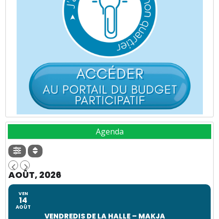
Agenda
AOÛT, 2026
VEN
14
AOÛT
VENDREDIS DE LA HALLE – MAKJA