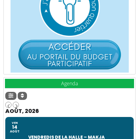
Agenda
AOÛT, 2026
VEN
14
AOÛT
VENDREDIS DE LA HALLE – MAKJA