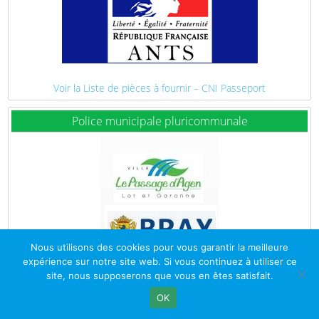
Voir la Liste de pièces à fournir – CNI Passeport
Police municipale pluricommunale
Nous utilisons des cookies pour vous garantir la meilleure
expérience sur notre site web. Si vous continuez à utiliser ce
site, nous supposerons que vous en êtes satisfait.
OK