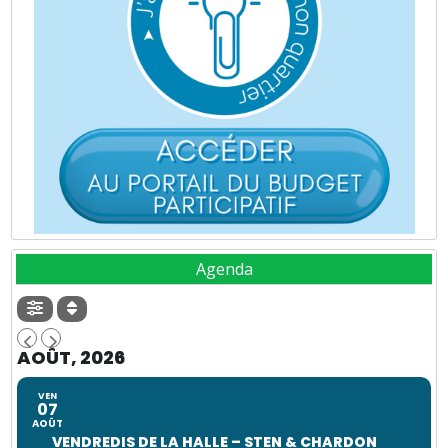
Agenda
AOÛT, 2026
VEN
07
AOÛT
VENDREDIS DE LA HALLE – STEN & CHARDON