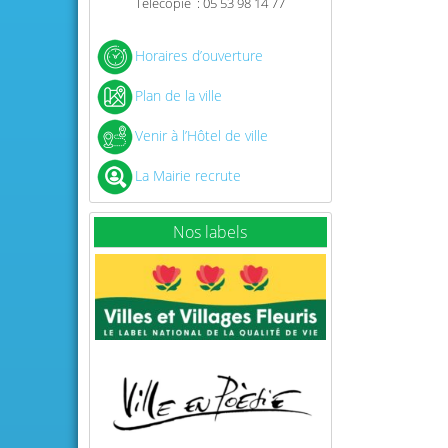
Télécopie : 05 53 98 14 77
Horaires d’ouverture
Plan de la ville
Venir à l’Hôtel de ville
La Mairie recrute
Nos labels