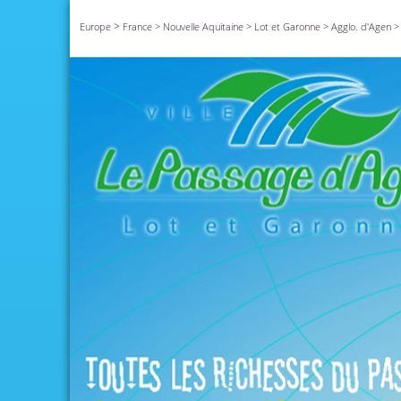
>
Europe
France
>
Nouvelle Aquitaine
>
Lot et Garonne
>
Agglo. d'Agen
>