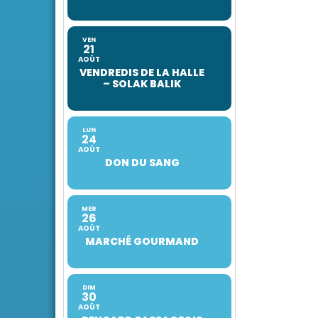
VEN
21
AOÛT
VENDREDIS DE LA HALLE
– SOLAK BALIK
LUN
24
AOÛT
DON DU SANG
MER
26
AOÛT
MARCHÉ GOURMAND
DIM
30
AOÛT