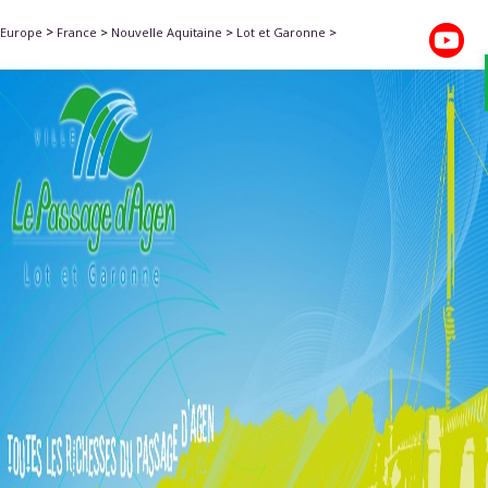
>
Europe
France
>
Nouvelle Aquitaine
>
Lot et Garonne
>
Agglo. d'Agen
>
Le Passage d Agen