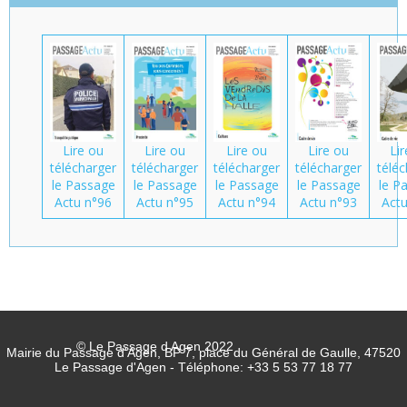
Lire ou
Lire ou
Lire ou
Lire ou
Li
télécharger
télécharger
télécharger
télécharger
télé
le Passage
le Passage
le Passage
le Passage
le P
Actu n°96
Actu n°95
Actu n°94
Actu n°93
Actu
© Le Passage d Agen 2022
Mairie du Passage d'Agen, BP 7, place du Général de Gaulle, 47520
Le Passage d'Agen - Téléphone: +33 5 53 77 18 77