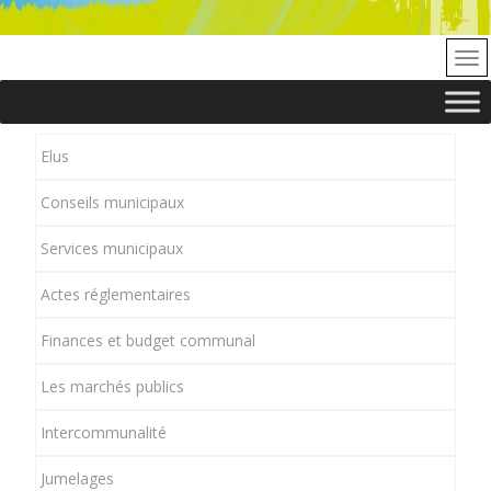
Elus
Conseils municipaux
Services municipaux
Actes réglementaires
Finances et budget communal
Les marchés publics
Intercommunalité
Jumelages