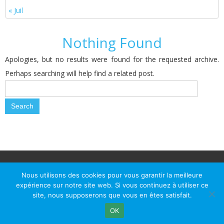
« Juil
Nothing Found
Apologies, but no results were found for the requested archive.
Perhaps searching will help find a related post.
© Le Passage d Agen 2022
Mairie du Passage d'Agen, BP 7, place du Général de Gaulle, 47520
Nous utilisons des cookies pour vous garantir la meilleure
Le Passage d'Agen - Téléphone: +33 5 53 77 18 77
expérience sur notre site web. Si vous continuez à utiliser ce
site, nous supposerons que vous en êtes satisfait.
OK