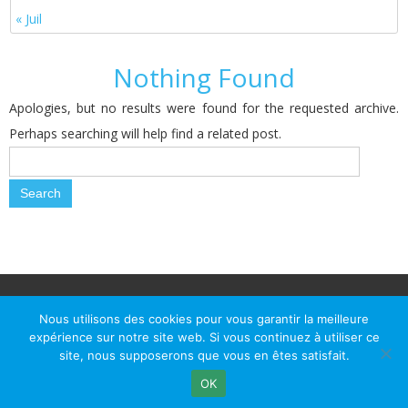
« Juil
Nothing Found
Apologies, but no results were found for the requested archive.
Perhaps searching will help find a related post.
© Le Passage d Agen 2022
Mairie du Passage d'Agen, BP 7, place du Général de Gaulle, 47520
Nous utilisons des cookies pour vous garantir la meilleure
Le Passage d'Agen - Téléphone: +33 5 53 77 18 77
expérience sur notre site web. Si vous continuez à utiliser ce
site, nous supposerons que vous en êtes satisfait.
OK