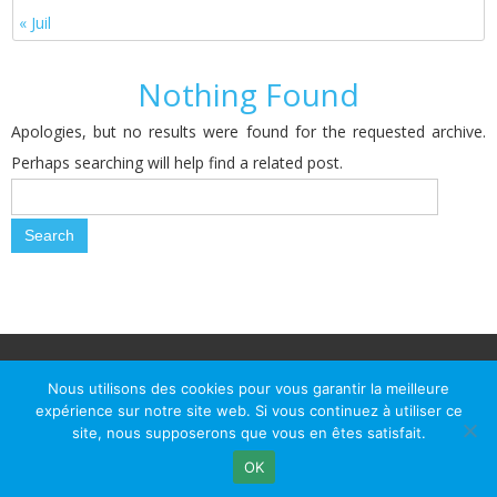
« Juil
Nothing Found
Apologies, but no results were found for the requested archive.
Perhaps searching will help find a related post.
© Le Passage d Agen 2022
Mairie du Passage d'Agen, BP 7, place du Général de Gaulle, 47520
Nous utilisons des cookies pour vous garantir la meilleure
Le Passage d'Agen - Téléphone: +33 5 53 77 18 77
expérience sur notre site web. Si vous continuez à utiliser ce
site, nous supposerons que vous en êtes satisfait.
OK