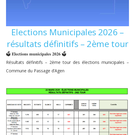
Elections Municipales 2026 –
résultats définitifs – 2ème tour
🗳 𝐄́𝐥𝐞𝐜𝐭𝐢𝐨𝐧𝐬 𝐦𝐮𝐧𝐢𝐜𝐢𝐩𝐚𝐥𝐞𝐬 𝟐𝟎𝟐𝟔 🗳
Résultats définitifs – 2ème tour des élections municipales –
Commune du Passage d’Agen