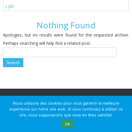
« Juil
Nothing Found
Apologies, but no results were found for the requested archive.
Perhaps searching will help find a related post.
© Le Passage d Agen 2022
Mairie du Passage d'Agen, BP 7, place du Général de Gaulle, 47520
Nous utilisons des cookies pour vous garantir la meilleure
Le Passage d'Agen - Téléphone: +33 5 53 77 18 77
expérience sur notre site web. Si vous continuez à utiliser ce
site, nous supposerons que vous en êtes satisfait.
OK