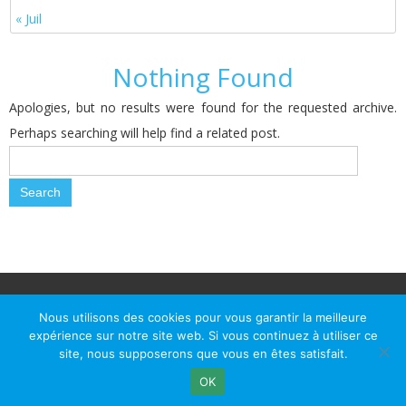
« Juil
Nothing Found
Apologies, but no results were found for the requested archive.
Perhaps searching will help find a related post.
© Le Passage d Agen 2022
Mairie du Passage d'Agen, BP 7, place du Général de Gaulle, 47520
Nous utilisons des cookies pour vous garantir la meilleure
Le Passage d'Agen - Téléphone: +33 5 53 77 18 77
expérience sur notre site web. Si vous continuez à utiliser ce
site, nous supposerons que vous en êtes satisfait.
OK