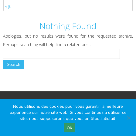
« Juil
Nothing Found
Apologies, but no results were found for the requested archive.
Perhaps searching will help find a related post.
© Le Passage d Agen 2022
Mairie du Passage d'Agen, BP 7, place du Général de Gaulle, 47520
Nous utilisons des cookies pour vous garantir la meilleure
Le Passage d'Agen - Téléphone: +33 5 53 77 18 77
expérience sur notre site web. Si vous continuez à utiliser ce
site, nous supposerons que vous en êtes satisfait.
OK