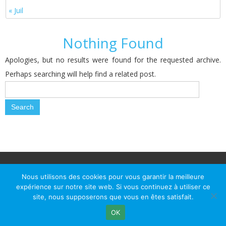
« Juil
Nothing Found
Apologies, but no results were found for the requested archive.
Perhaps searching will help find a related post.
© Le Passage d Agen 2022
Mairie du Passage d'Agen, BP 7, place du Général de Gaulle, 47520
Nous utilisons des cookies pour vous garantir la meilleure
Le Passage d'Agen - Téléphone: +33 5 53 77 18 77
expérience sur notre site web. Si vous continuez à utiliser ce
site, nous supposerons que vous en êtes satisfait.
OK