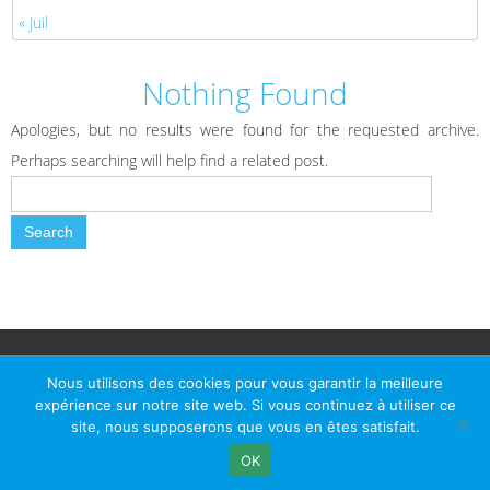
« Juil
Nothing Found
Apologies, but no results were found for the requested archive.
Perhaps searching will help find a related post.
© Le Passage d Agen 2022
Mairie du Passage d'Agen, BP 7, place du Général de Gaulle, 47520
Nous utilisons des cookies pour vous garantir la meilleure
Le Passage d'Agen - Téléphone: +33 5 53 77 18 77
expérience sur notre site web. Si vous continuez à utiliser ce
site, nous supposerons que vous en êtes satisfait.
OK