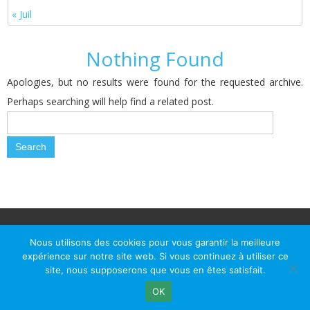
« Juil
Nothing Found
Apologies, but no results were found for the requested archive.
Perhaps searching will help find a related post.
© Le Passage d Agen 2022
Mairie du Passage d'Agen, BP 7, place du Général de Gaulle, 47520
Nous utilisons des cookies pour vous garantir la meilleure
Le Passage d'Agen - Téléphone: +33 5 53 77 18 77
expérience sur notre site web. Si vous continuez à utiliser ce
site, nous supposerons que vous en êtes satisfait.
OK