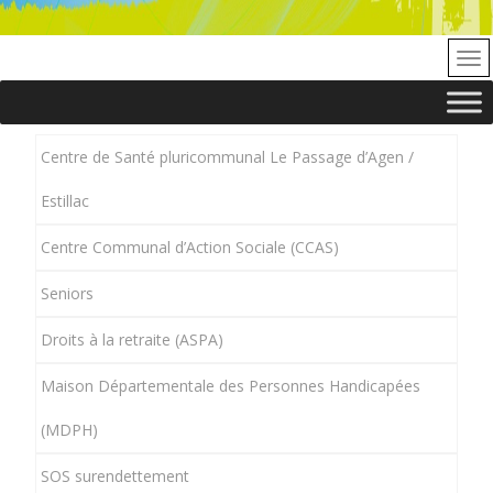
Centre de Santé pluricommunal Le Passage d’Agen /
Estillac
Centre Communal d’Action Sociale (CCAS)
Seniors
Droits à la retraite (ASPA)
Maison Départementale des Personnes Handicapées
(MDPH)
SOS surendettement