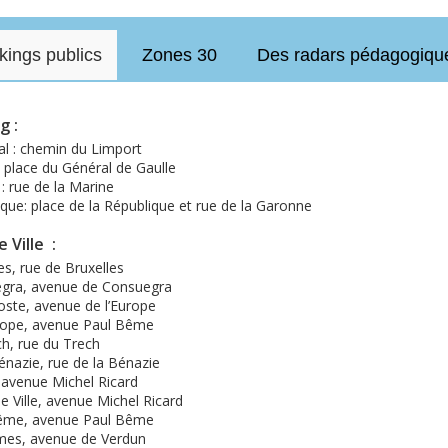
kings publics
Zones 30
Des radars pédagogiqu
g :
l : chemin du Limport
: place du Général de Gaulle
: rue de la Marine
que: place de la République et rue de la Garonne
 Ville :
es, rue de Bruxelles
gra, avenue de Consuegra
oste, avenue de l’Europe
rope, avenue Paul Bême
h, rue du Trech
énazie, rue de la Bénazie
 avenue Michel Ricard
 Ville, avenue Michel Ricard
ême, avenue Paul Bême
mes, avenue de Verdun