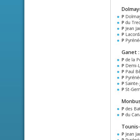
Dolmayr
P
Dolmayr
P
du Trec
P
Jean Ja
P
Lacorda
P
Pyrénée
Ganet :
P
de la P
P
Demi-Lu
P
Paul B
P
Pyrénée
P
Sainte-
P
St-Germ
Monbus
P
des Bat
P
du Cana
Tounis
P
Jean Ja
P
Pyrénée