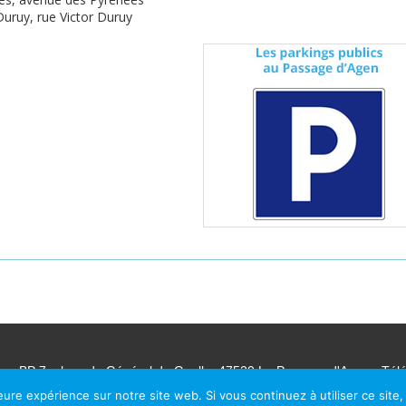
Duruy, rue Victor Duruy
en, BP 7, place du Général de Gaulle, 47520 Le Passage d'Agen - Tél
eure expérience sur notre site web. Si vous continuez à utiliser ce sit