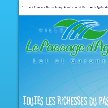
>
Europe
France
>
Nouvelle Aquitaine
>
Lot et Garonne
>
Agglo. d