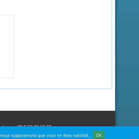
éphone: +33 5 53 77 18 77
e, nous supposerons que vous en êtes satisfait.
OK