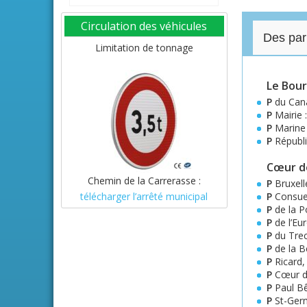
Circulation des véhicules
Des par
Limitation de tonnage
Le Bour
P
du Cana
P
Mairie 
P
Marine 
P
Républi
Cœur de
Chemin de la Carrerasse :
P
Bruxell
télécharger l’arrêté municipal
P
Consue
P
de la P
P
de l’Eu
P
du Trec
P
de la B
P
Ricard,
P
Cœur de
P
Paul B
P
St-Ger