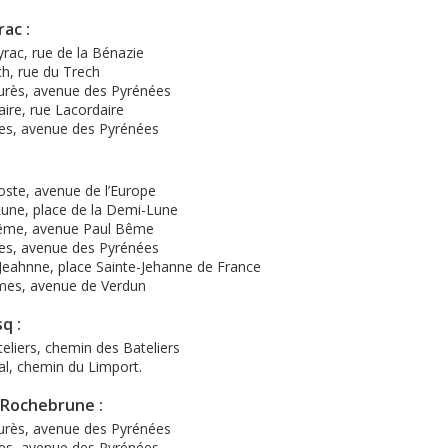
ac :
ac, rue de la Bénazie
h, rue du Trech
urès, avenue des Pyrénées
ire, rue Lacordaire
s, avenue des Pyrénées
oste, avenue de l’Europe
ne, place de la Demi-Lune
ême, avenue Paul Bême
s, avenue des Pyrénées
Jeahnne, place Sainte-Jehanne de France
es, avenue de Verdun
q :
eliers, chemin des Bateliers
l, chemin du Limport.
-Rochebrune :
urès, avenue des Pyrénées
s, avenue des Pyrénées