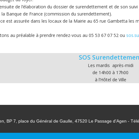
ensuite de l’élaboration du dossier de surendettement et de son suivi 
ec la Banque de France (commission du surendettement).
 est assurée dans les locaux de la Mairie au 65 rue Gambetta les m
tons au préalable à prendre rendez-vous au 05 53 67 07 52 ou
sos.s
SOS Surendettemen
Les mardis après-midi
de 14h00 à 17h00
à l’Hôtel de Ville
en, BP 7, place du Général de Gaulle, 47520 Le Passage d'Agen - Tél
© Le Passage d Agen 2022