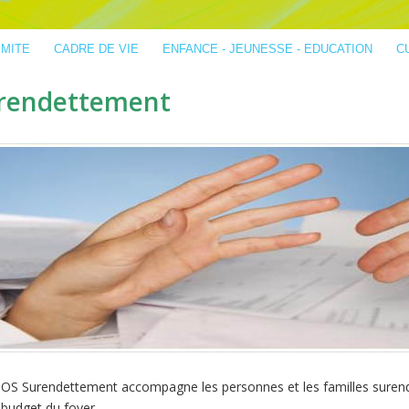
IMITE
CADRE DE VIE
ENFANCE - JEUNESSE - EDUCATION
C
rendettement
 SOS Surendettement accompagne les personnes et les familles suren
 budget du foyer.