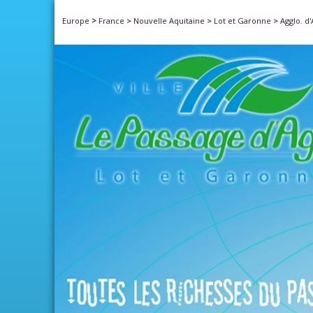
>
Europe
France
>
Nouvelle Aquitaine
>
Lot et Garonne
>
Agglo. d