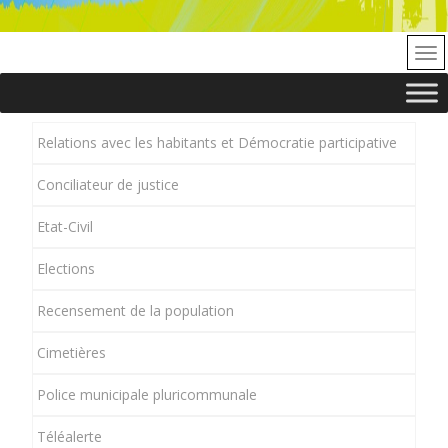
Relations avec les habitants et Démocratie participative
Conciliateur de justice
Etat-Civil
Elections
Recensement de la population
Cimetières
Police municipale pluricommunale
Téléalerte