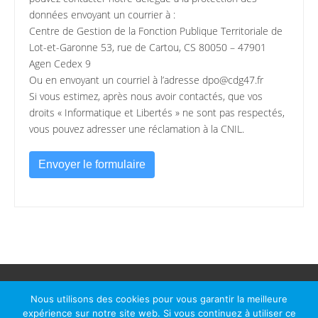
données envoyant un courrier à :
Centre de Gestion de la Fonction Publique Territoriale de
Lot-et-Garonne 53, rue de Cartou, CS 80050 – 47901
Agen Cedex 9
Ou en envoyant un courriel à l’adresse dpo@cdg47.fr
Si vous estimez, après nous avoir contactés, que vos
droits « Informatique et Libertés » ne sont pas respectés,
vous pouvez adresser une réclamation à la CNIL.
Envoyer le formulaire
© Le Passage d Agen 2022
Mairie du Passage d'Agen, BP 7, place du Général de Gaulle, 47520
Nous utilisons des cookies pour vous garantir la meilleure
Le Passage d'Agen - Téléphone: +33 5 53 77 18 77
expérience sur notre site web. Si vous continuez à utiliser ce