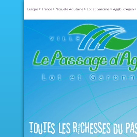
>
Europe
France
>
Nouvelle Aquitaine
>
Lot et Garonne
>
Agglo. d'Agen
>