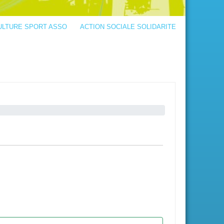
ULTURE SPORT ASSO
ACTION SOCIALE SOLIDARITE
Information
Intitulé
Motif