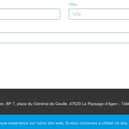
Ville
en, BP 7, place du Général de Gaulle, 47520 Le Passage d'Agen - Tél
© Le Passage d Agen 2022
eure expérience sur notre site web. Si vous continuez à utiliser ce sit