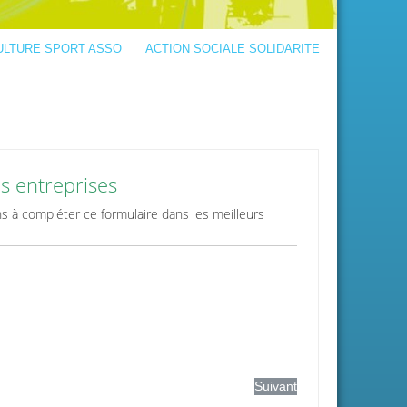
ULTURE SPORT ASSO
ACTION SOCIALE SOLIDARITE
es entreprises
INFORMAT
ns à compléter ce formulaire dans les meilleurs
Vous êtes
Une Associatio
Une Institution
Une Entreprise
Autre
Ayant pour objet
Suivant