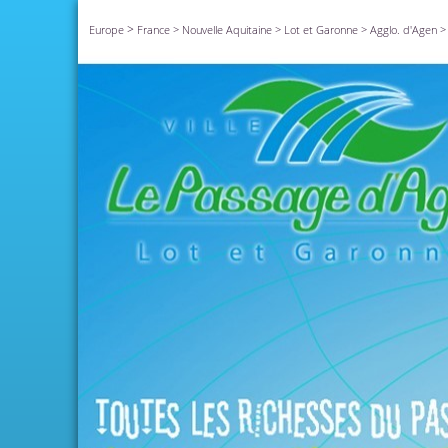
>
Europe
France
>
Nouvelle Aquitaine
>
Lot et Garonne
>
Agglo. d'Agen
>