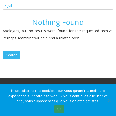
« Juil
Nothing Found
Apologies, but no results were found for the requested archive.
Perhaps searching will help find a related post.
© Le Passage d Agen 2022
Mairie du Passage d'Agen, BP 7, place du Général de Gaulle, 47520
Nous utilisons des cookies pour vous garantir la meilleure
Le Passage d'Agen - Téléphone: +33 5 53 77 18 77
expérience sur notre site web. Si vous continuez à utiliser ce
site, nous supposerons que vous en êtes satisfait.
OK