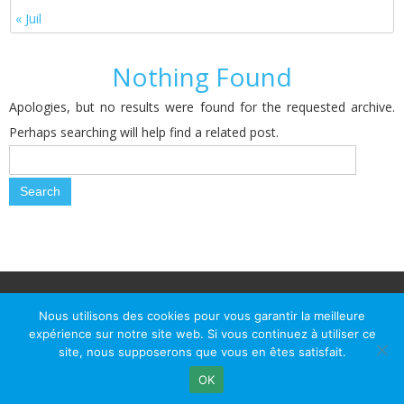
« Juil
Nothing Found
Apologies, but no results were found for the requested archive.
Perhaps searching will help find a related post.
© Le Passage d Agen 2022
Mairie du Passage d'Agen, BP 7, place du Général de Gaulle, 47520
Nous utilisons des cookies pour vous garantir la meilleure
Le Passage d'Agen - Téléphone: +33 5 53 77 18 77
expérience sur notre site web. Si vous continuez à utiliser ce
site, nous supposerons que vous en êtes satisfait.
OK