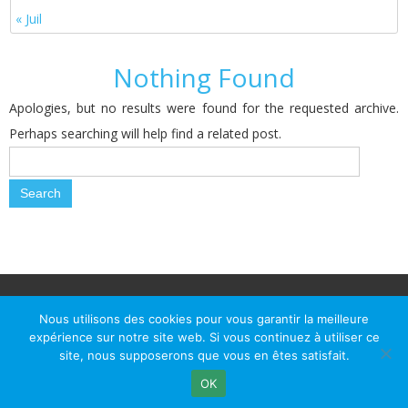
« Juil
Nothing Found
Apologies, but no results were found for the requested archive.
Perhaps searching will help find a related post.
© Le Passage d Agen 2022
Mairie du Passage d'Agen, BP 7, place du Général de Gaulle, 47520
Nous utilisons des cookies pour vous garantir la meilleure
Le Passage d'Agen - Téléphone: +33 5 53 77 18 77
expérience sur notre site web. Si vous continuez à utiliser ce
site, nous supposerons que vous en êtes satisfait.
OK