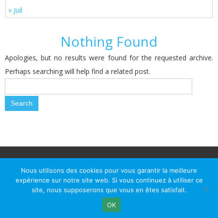
« Juil
Nothing Found
Apologies, but no results were found for the requested archive.
Perhaps searching will help find a related post.
© Le Passage d Agen 2022
Mairie du Passage d'Agen, BP 7, place du Général de Gaulle, 47520
Nous utilisons des cookies pour vous garantir la meilleure
Le Passage d'Agen - Téléphone: +33 5 53 77 18 77
expérience sur notre site web. Si vous continuez à utiliser ce
site, nous supposerons que vous en êtes satisfait.
OK