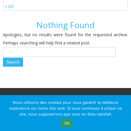
« Juil
Nothing Found
Apologies, but no results were found for the requested archive.
Perhaps searching will help find a related post.
© Le Passage d Agen 2022
Mairie du Passage d'Agen, BP 7, place du Général de Gaulle, 47520
Nous utilisons des cookies pour vous garantir la meilleure
Le Passage d'Agen - Téléphone: +33 5 53 77 18 77
expérience sur notre site web. Si vous continuez à utiliser ce
site, nous supposerons que vous en êtes satisfait.
OK