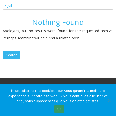
« Juil
Nothing Found
Apologies, but no results were found for the requested archive.
Perhaps searching will help find a related post.
© Le Passage d Agen 2022
Mairie du Passage d'Agen, BP 7, place du Général de Gaulle, 47520
Nous utilisons des cookies pour vous garantir la meilleure
Le Passage d'Agen - Téléphone: +33 5 53 77 18 77
expérience sur notre site web. Si vous continuez à utiliser ce
site, nous supposerons que vous en êtes satisfait.
OK