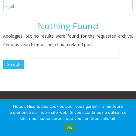
« Juil
Nothing Found
Apologies, but no results were found for the requested archive.
Perhaps searching will help find a related post.
© Le Passage d Agen 2022
Mairie du Passage d'Agen, BP 7, place du Général de Gaulle, 47520
Nous utilisons des cookies pour vous garantir la meilleure
Le Passage d'Agen - Téléphone: +33 5 53 77 18 77
expérience sur notre site web. Si vous continuez à utiliser ce
site, nous supposerons que vous en êtes satisfait.
OK