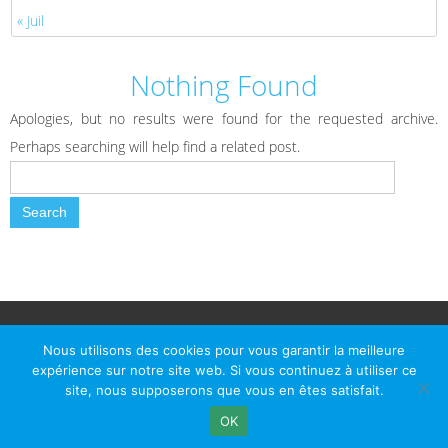
« Juil
Nothing Found
Apologies, but no results were found for the requested archive.
Perhaps searching will help find a related post.
© Le Passage d Agen 2022
Mairie du Passage d'Agen, BP 7, place du Général de Gaulle, 47520
Nous utilisons des cookies pour vous garantir la meilleure
Le Passage d'Agen - Téléphone: +33 5 53 77 18 77
expérience sur notre site web. Si vous continuez à utiliser ce
site, nous supposerons que vous en êtes satisfait.
OK