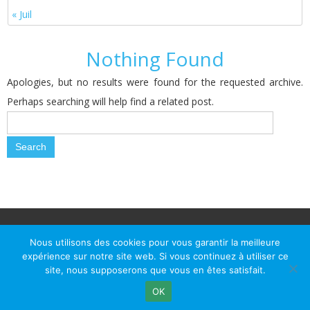
« Juil
Nothing Found
Apologies, but no results were found for the requested archive.
Perhaps searching will help find a related post.
© Le Passage d Agen 2022
Mairie du Passage d'Agen, BP 7, place du Général de Gaulle, 47520
Nous utilisons des cookies pour vous garantir la meilleure
Le Passage d'Agen - Téléphone: +33 5 53 77 18 77
expérience sur notre site web. Si vous continuez à utiliser ce
site, nous supposerons que vous en êtes satisfait.
OK