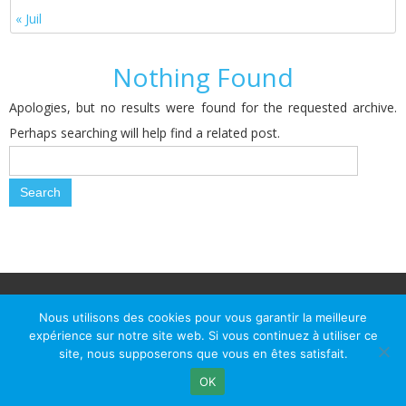
« Juil
Nothing Found
Apologies, but no results were found for the requested archive.
Perhaps searching will help find a related post.
© Le Passage d Agen 2022
Mairie du Passage d'Agen, BP 7, place du Général de Gaulle, 47520
Nous utilisons des cookies pour vous garantir la meilleure
Le Passage d'Agen - Téléphone: +33 5 53 77 18 77
expérience sur notre site web. Si vous continuez à utiliser ce
site, nous supposerons que vous en êtes satisfait.
OK