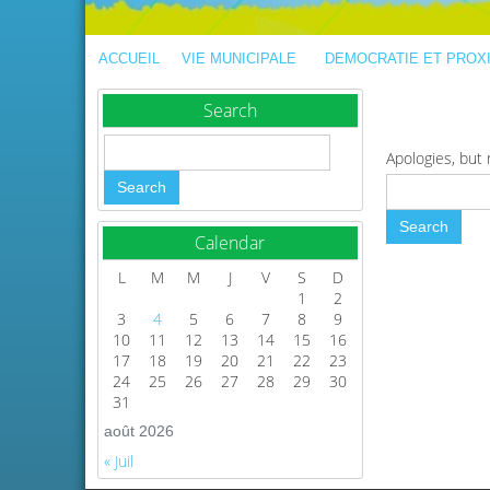
ACCUEIL
VIE MUNICIPALE
DEMOCRATIE ET PROX
Search
Apologies, but 
Calendar
L
M
M
J
V
S
D
1
2
3
4
5
6
7
8
9
10
11
12
13
14
15
16
17
18
19
20
21
22
23
24
25
26
27
28
29
30
31
août 2026
« Juil