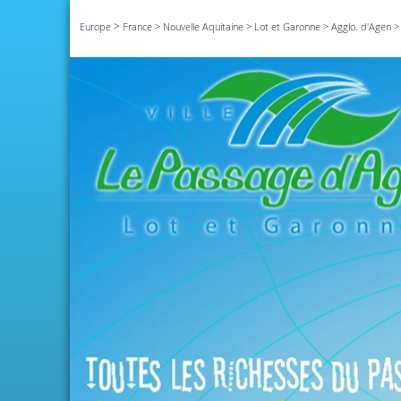
>
Europe
France
>
Nouvelle Aquitaine
>
Lot et Garonne
>
Agglo. d'Agen
>