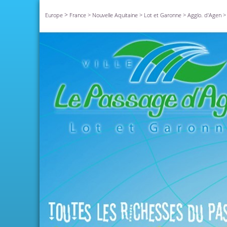
>
Europe
France
>
Nouvelle Aquitaine
>
Lot et Garonne
>
Agglo. d'Agen
>