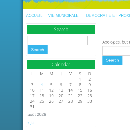
ACCUEIL
VIE MUNICIPALE
DEMOCRATIE ET PROX
Search
Apologies, but 
Calendar
L
M
M
J
V
S
D
1
2
3
4
5
6
7
8
9
10
11
12
13
14
15
16
17
18
19
20
21
22
23
24
25
26
27
28
29
30
31
août 2026
« Juil