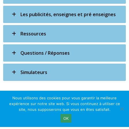
Les publicités, enseignes et pré enseignes
Ressources
Questions / Réponses
Simulateurs
Nous utilisons des cookies pour vous garantir la meilleure
expérience sur notre site web. Si vous continuez à utiliser ce
site, nous supposerons que vous en êtes satisfait.
OK
© Le Passage d Agen 2022
Mairie du Passage d'Agen, BP 7, place du Général de Gaulle, 47520
Le Passage d'Agen - Téléphone: +33 5 53 77 18 77