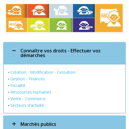
Connaître vos droits - Effectuer vos
démarches
Création - Modification - Cessation
•
Gestion - Finances
•
Fiscalité
•
Ressources humaines
•
Vente - Commerce
•
Secteurs d'activité
•
Marchés publics